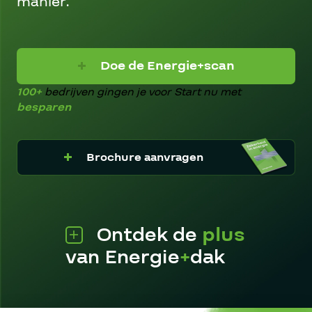
manier.
Doe de Energie+scan
100+
bedrijven gingen je voor
Start nu met
besparen
Brochure aanvragen
Ontdek de
plus
van Energie
+
dak