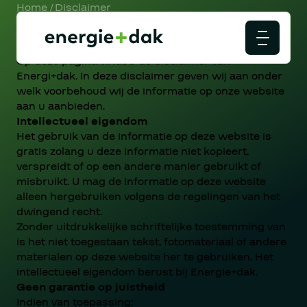
Home
/
Disclaimer
Disclaimer
Op deze pagina vindt u de disclaimer van
Energi+dak. In deze disclaimer geven wij aan onder
welk voorbehoud wij de informatie op onze website
aan u aanbieden.
Intellectueel eigendom
Het gebruik van de informatie op deze website is
gratis zolang u deze informatie niet kopieert,
verspreidt of op een andere manier gebruikt of
misbruikt. U mag de informatie op deze website
alleen hergebruiken volgens de regelingen van het
dwingend recht.
Zonder uitdrukkelijke schriftelijke toestemming van
is het niet toegestaan tekst, fotomateriaal of andere
materialen op deze website her te gebruiken. Het
intellectueel eigendom berust bij Energie+dak.
Geen garantie op juistheid
Indien van toepassing: