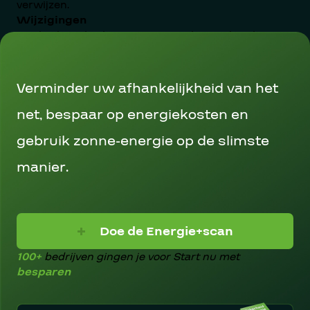
verwijzen.
Wijzigingen
Mocht deze disclaimer wijzigen, dan vindt u de
meest recente versie van de disclaimer op deze
pagina.
Verminder uw afhankelijkheid van het
net, bespaar op energiekosten en
gebruik zonne-energie op de slimste
manier.
Doe de Energie+scan
100+
bedrijven gingen je voor
Start nu met
besparen