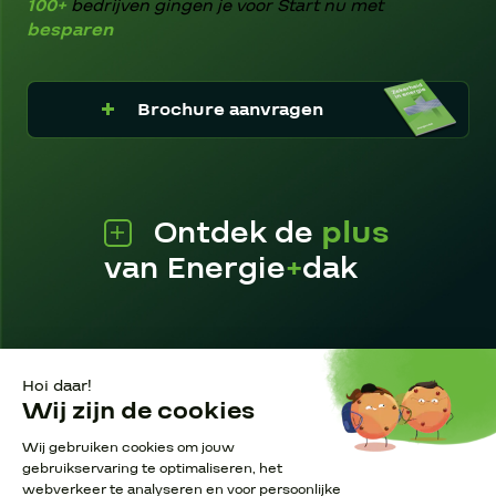
100+
bedrijven gingen je voor
Start nu met
besparen
Brochure aanvragen
Ontdek de
plus
van Energie
+
dak
Pagina’s