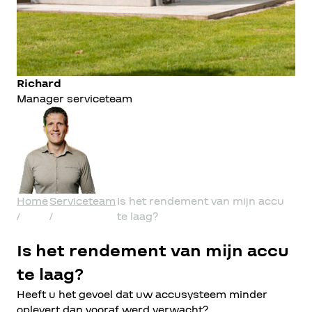
Richard
Manager serviceteam
Home
Serviceteam
Is het rendement van mijn accu
/
/
te laag?
Is het
rendement
van mijn accu
te laag?
Heeft u het gevoel dat uw accusysteem minder
oplevert dan vooraf werd verwacht?