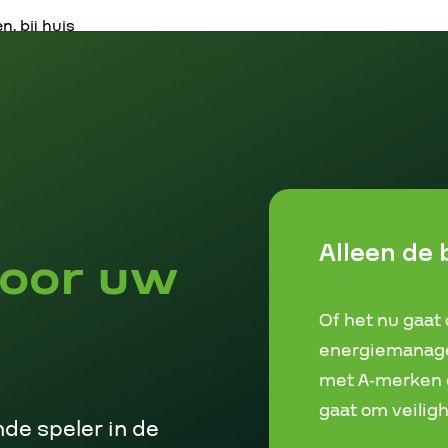
, bij huis
Alleen de 
oor uw
Of het nu gaat
energiemanag
met A-merken e
gaat om veiligh
de speler in de