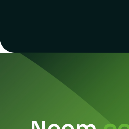
Neem
c