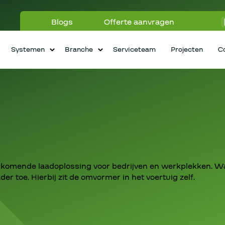
Blogs
Offerte aanvragen
Systemen
Branche
Serviceteam
Projecten
C
rkomende laadoplossing voor bedrijven en werkplekken. Wan
er toe. Hierbij zit de omvormer in het voertuig zelf.