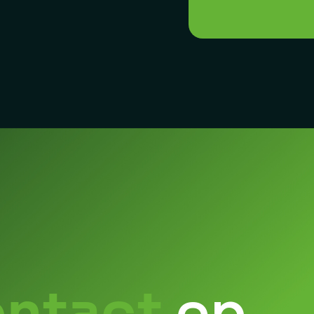
ontact
op