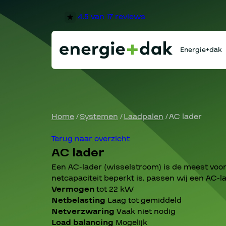
4.5
van 17 reviews
Energie+dak
Home
/
Systemen
/
Laadpalen
/
AC lader
Terug naar overzicht
AC lader
Een AC-lader (wisselstroom) is de meest voo
netcapaciteit beperkt is, passen wij een AC-lad
Vermogen
tot 22 kW
Netbelasting
Laag tot gemiddeld
Netverzwaring
Vaak niet nodig
Load balancing
Mogelijk