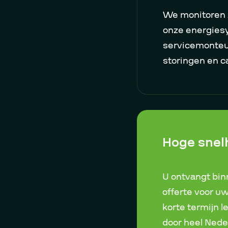
We monitoren z
onze energies
servicemonteurs
storingen en c
Hoge snelh
U ontvangt bi
offerte voor u
korte termijn l
door heel Nede