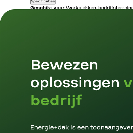
Specificaties
Geschikt voor
Werkplekken, bedrijfsterreinen
Lang parkeren
8+ uur
Merk
Meerdere merken beschikbaar
Bewezen
oplossingen
v
bedrijf
Energie+dak is een toonaangeven