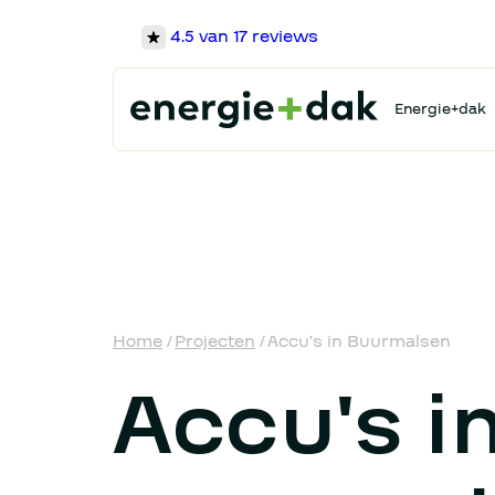
4.5
van 17 reviews
Energie+dak
Home
/
Projecten
/
Accu's in Buurmalsen
Accu's i