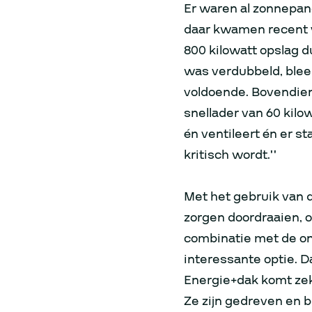
Er waren al zonnepane
daar kwamen recent vie
800 kilowatt opslag d
was verdubbeld, blee
voldoende. Bovendien
snellader van 60 kilo
én ventileert én er s
kritisch wordt.’’
Met het gebruik van 
zorgen doordraaien, oo
combinatie met de on
interessante optie. 
Energie+dak komt zek
Ze zijn gedreven en bi