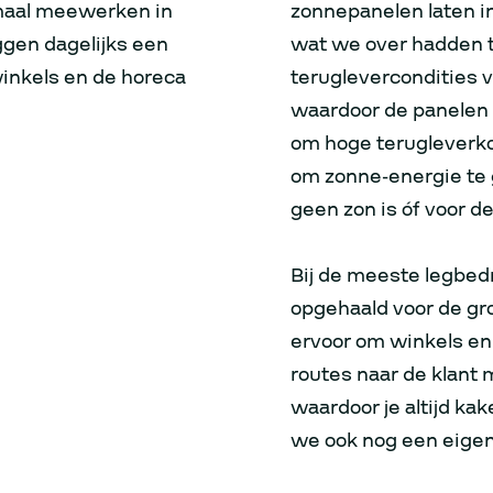
lemaal meewerken in
zonnepanelen laten in
eggen dagelijks een
wat we over hadden t
 winkels en de horeca
teruglevercondities v
waardoor de panelen
om hoge terugleverko
om zonne-energie te 
geen zon is óf voor d
Bij de meeste legbed
opgehaald voor de gr
ervoor om winkels en 
routes naar de klant 
waardoor je altijd ka
we ook nog een eigen