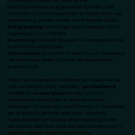
modules en zorgen dat deze op uw
bedrijfsprocessen is afgestemd. Zo haalt u het
maximale uit uw zonnepanelen en batterij(en) met
peakshaving, zonder ernaar om te hoeven kijken.
Energieopslag
: Overtollige zonne-energie wordt
opgeslagen in uw batterij.
Monitoring
: Het EMS bewaakt uw energieverbruik
en stuurt de batterij aan.
Piekreductie
: Bij pieken in verbruik vult de batterij
het tekort aan, zodat u binnen de afgesproken
grenzen blijft.
Naast het automatisch beheren van peakshaving
met uw batterij, biedt het EMS u
gedetailleerd
inzicht in uw energieverbruik
. Zo kunt u
bijvoorbeeld verschillen in verbruik tussen
afdelingen of apparaten identificeren, of vaststellen
dat er energie verloren gaat door onterecht
ingeschakelde verlichting of verwarming buiten
werktijden. Met deze waardevolle inzichten kunt u
gericht stappen ondernemen om uw