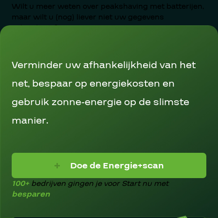
Wilt u meer weten over peakshaving met batterijen,
maar wilt u (nog) liever niet uw gegevens
achterlaten? Neem gerust
contact
met ons op. We
staan klaar om u te begeleiden naar een
toekomstbestendige energieoplossing.
Verminder uw afhankelijkheid van het
net, bespaar op energiekosten en
gebruik zonne-energie op de slimste
manier.
Doe de Energie+scan
100+
bedrijven gingen je voor
Start nu met
besparen