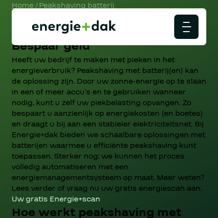
Home
/
Peakshaving batterij
Peakshaving met batterij -
Bespaar geld
Heeft uw bedrijf te maken met pieken in het
energieverbruik? Peakshaving met batterij(en) kan
de oplossing zijn. Door uw zonne-energie op te slaan
in een of meer accu’s en te gebruiken wanneer
nodig, kunt u zelf uw piekbelasting opvangen. Zo
bespaart u aanzienlijk op energiekosten (en boetes)
en draagt u bij aan een stabieler elektriciteitsnet. Bij
Energie+dak bieden we schaalbare oplossingen met
batterijen waarmee u efficiënte peakshaving kunt
toepassen. Sterker nog; we kunnen het proces
volledig automatiseren met een
energiemanagementsysteem op maat. Meer weten?
Lees verder of vraag nu uw gratis energiescan aan.
Uw gratis Energie+scan
Hoe werkt peakshaving met